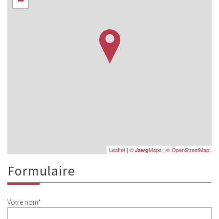
−
Leaflet
|
©
Maps
|
© OpenStreetMap
Jawg
formulaire
Votre nom*