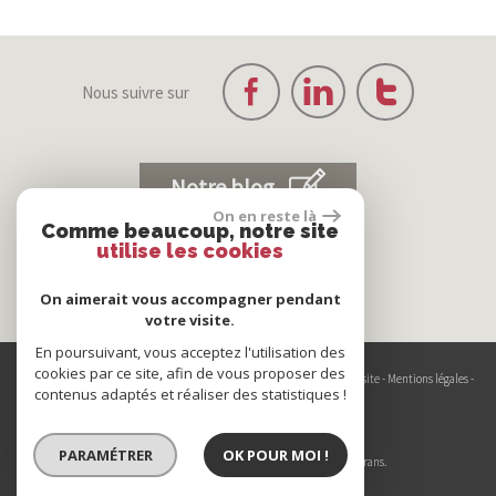
Nous suivre sur
Notre blog
On en reste là
Comme beaucoup, notre site
utilise les cookies
On aimerait vous accompagner pendant
votre visite.
En poursuivant, vous acceptez l'utilisation des
cookies par ce site, afin de vous proposer des
© 2026 | Tous droits réservés | Traduction powered by Google -
Plan du site
-
Mentions légales
-
contenus adaptés et réaliser des statistiques !
Partenaires
-
Admin
Site internet compatible multi-supports,
PARAMÉTRER
OK POUR MOI !
un seul site adaptable à tous les types d'écrans.